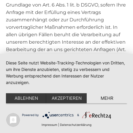
Grundlage von Art. 6 Abs. 1 lit. b DSGVO, sofern Ihre
Anfrage mit der Erfüllung eines Vertrags
zusammenhängt oder zur Durchführung
vorvertraglicher Maßnahmen erforderlich ist. In
allen übrigen Fällen beruht die Verarbeitung auf
unserem berechtigten Interesse an der effektiven
Bearbeitung der an uns gerichteten Anfragen (Art.
6 Abs. 1 lit. f DSGVO) oder auf Ihrer Einwilligung (Art.
Diese Seite nutzt Website-Tracking-Technologien von Dritten,
6 Abs. 1 lit. a DSGVO) sofern diese abgefragt wurde;
um ihre Dienste anzubieten, stetig zu verbessern und
die Einwilligung ist jederzeit widerrufbar.
Werbung entsprechend den Interessen der Nutzer
anzuzeigen.
Die von Ihnen im Kontaktformular eingegebenen
Daten verbleiben bei uns, bis Sie uns zur Löschung
ABLEHNEN
AKZEPTIEREN
MEHR
auffordern, Ihre Einwilligung zur Speicherung
widerrufen oder der Zweck für die
Datenspeicherung entfällt (z. B. nach
Powered by
&
abgeschlossener Bearbeitung Ihrer Anfrage).
Impressum
|
Datenschutzerklärung
Zwingende gesetzliche Bestimmungen –